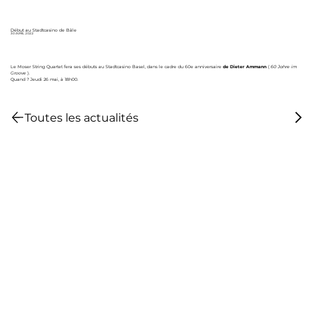
Début au Stadtcasino de Bâle
30 AVRIL 2022
Le Moser String Quartet fera ses débuts au Stadtcasino Basel, dans le cadre du 60e anniversaire
de Dieter Ammann
(
60 Jahre im
Groove
).
Quand ? Jeudi 26 mai, à 18h00.
Toutes les actualités